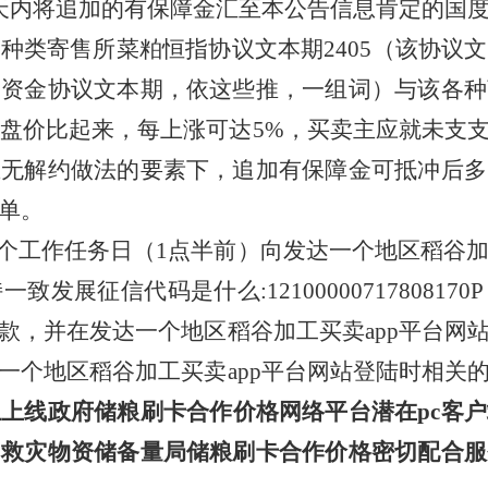
天内将追加的有保障金汇至本公告信息肯定的国
种类寄售所菜粕恒指协议文本期2405（该协议
力资金协议文本期，依这些推，一组词）与该各种
票开盘价比起来，每上涨可达5%，买卖主应就未支
主无解约做法的要素下，追加有保障金可抵冲后多
订单。
俩个工作任务日（1点半前）向发达一个地区稻谷
发展征信代码是什么:121000007178081
款，并在发达一个地区稻谷加工买卖app平台网
一个地区稻谷加工买卖app平台网站登陆时相关
上线政府储粮刷卡合作价格网络平台潜在pc客
和救灾物资储备量局储粮刷卡合作价格密切配合服