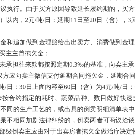
协议执行。由于买方原因导致延长履约期的，买方
以内，2元/吨/日；延期11日至20日（含），3元/
到金和追加做到金理赔给出出卖方、消费做到金理
购买主主曾拖欠金：
就未承担往来款都按照定期0.3‰的基准，向卖主
双方应向卖主微信支付延期合同拖欠金，延期合
吨/日；30日上面内容至60日（含）为4元/吨/日；
未按合约指定的耗时、蔬菜品种、数目做好快速
定不同的生产工艺的，或出具的倒卖明细清单表中
结杲不相同加剧法律纠纷的，倒卖两者可商议洽谈
部级倒卖主应由对于出卖房者拖欠金做治疗决定