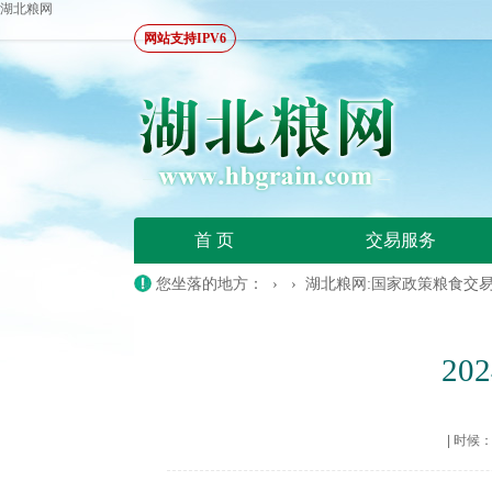
湖北粮网
网站支持IPV6
首 页
交易服务
您坐落的地方： › ›
湖北粮网:国家政策粮食交
2
|
时候：20