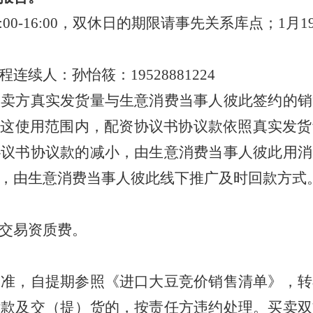
00-16:00，双休日的期限请事先关系库点；1月19日9
续人：孙怡筱：19528881224
出卖方真实发货量与生意消费当事人彼此签约的销
在这使用范围内，配资协议书协议款依照真实发
协议书协议款的减小，由生意消费当事人彼此用消
，由生意消费当事人彼此线下推广及时回款方式
上交易资质费。
为准，自提期参照《进口大豆竞价销售清单》，转
付款及交（提）货的，按责任方违约处理。买卖双