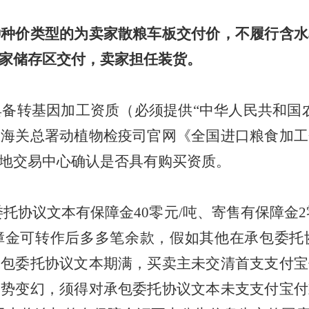
种种价类型的为卖家散粮车板交付价，不履行含水
家储存区交付，卖家担任装货。
且具备转基因加工资质（必须提供“中华人民共和国
在海关总署动植物检疫司官网《全国进口粮食加工
地交易中心确认是否具有购买资质。
委托协议文本有保障金40零元/吨、寄售有保障金
障金可转作后多多笔余款，假如其他在承包委托
承包委托协议文本期满，买卖主未交清首支支付宝
走势变幻，须得对承包委托协议文本未支支付宝付