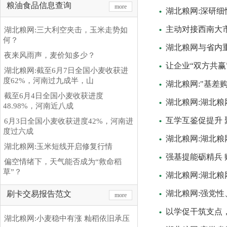
粮油食品信息查询
more
湖北粮网:深研细
主动对接西南大市
湖北粮网:三大利空夹击，玉米走势如
何？
湖北粮网与省内
夜来风雨声，麦价知多少？
让企业“双方共赢
湖北粮网:截至6月7日全国小麦收获进
度62%，河南过九成半，山
湖北粮网:"基差
截至6月4日全国小麦收获进度
湖北粮网:湖北
48.98%，河南近八成
互学互鉴促提升 
6月3日全国小麦收获进度42%，河南进
度过六成
湖北粮网:湖北
湖北粮网:玉米短线开启修复行情
强基提能砺精兵
偏空情绪下，天气能否成为“救命稻
草”？
湖北粮网:湖北粮
湖北粮网:强党性
刷卡交易报告范文
more
以学促干筑支点
湖北粮网:小麦稳中有涨 籼稻依旧承压