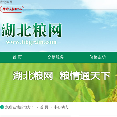
湖北粮网
网站支持IPV6
首 页
交易服务
价格走势
您所在地的地方： ›
首 页
›
中心动态