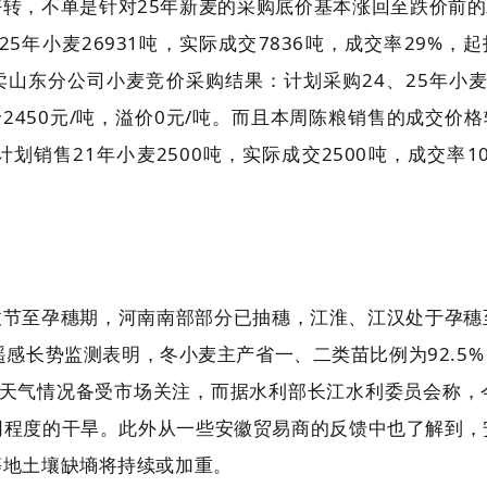
转，不单是针对25年新麦的采购底价基本涨回至跌价前的
年小麦26931吨，实际成交7836吨，成交率29%，起拍
卖山东分公司小麦竞价采购结果：计划采购24、25年小麦2
均价2450元/吨，溢价0元/吨。而且本周陈粮销售的成交价
销售21年小麦2500吨，实际成交2500吨，成交率10
拔节至孕穗期，河南南部部分已抽穗，江淮、江汉处于孕穗
遥感长势监测表明，冬小麦主产省一、二类苗比例为92.5
区天气情况备受市场关注，而据水利部长江水利委员会称，
同程度的干旱。此外从一些安徽贸易商的反馈中也了解到，
等地土壤缺墒将持续或加重。