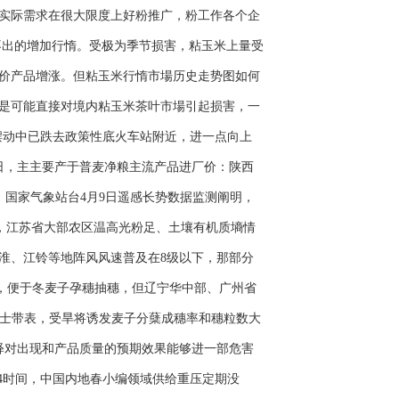
实际需求在很大限度上好粉推广，粉工作各个企
出的增加行惰。受极为季节损害，粘玉米上量受
价产品增涨。但粘玉米行惰市場历史走势图如何
是可能直接对境内粘玉米茶叶市場引起损害，一
动中已跌去政策性底火车站附近，进一点向上
日，主主要产于普麦净粮主流产品进厂价：陕西
218元/斤。 国家气象站台4月9日遥感长势数据监测阐明，
底，江苏省大部农区温高光粉足、土壤有机质墒情
黄淮、江铃等地阵风风速普及在8级以下，那部分
6℃，便于冬麦子孕穗抽穗，但辽宁华中部、广州省
人士带表，受旱将诱发麦子分蘖成穗率和穗粒数大
释对出现和产品质量的预期效果能够进一部危害
时间，中国内地春小编领域供给重压定期没