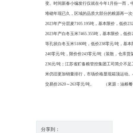
变。时间新春小编发行仅就在今年1月份一而，
堆砌年现已久，区域的品质大部分的粮源再一次
2023年产分层麦7105.195吨，基本限价，
2023年产白冬玉米7465.355吨，基本限价，
等孔状白冬玉米5180吨，低价238零元/吨，
240零元/吨，限价价243零元/吨（装散，仓
236元/吨；江苏省贮备粮管控集团工司简介不足工
米仍旧更加销量排行，市场价格显现箱顶运动。4月
交易价2620～263零元/吨。 （來源：油粮
分享到：