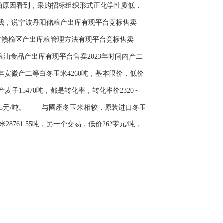
拍原因看到，采购招标组织形式正化学性质低，
我，说宁波丹阳储粮产出库有现平台竞标售卖
连云港市赣榆区产出库粮管理方法有现平台竞标售卖
市国粮粮油食品产出库有现平台售卖2023年时间内产二
年安徽产二等白冬玉米4260吨，基本限价，低价
子15470吨，都是转化率，转化率价2320～
～2375元/吨。 与國產冬玉米相较，原装进口冬玉
761.55吨，另一个交易，低价262零元/吨，