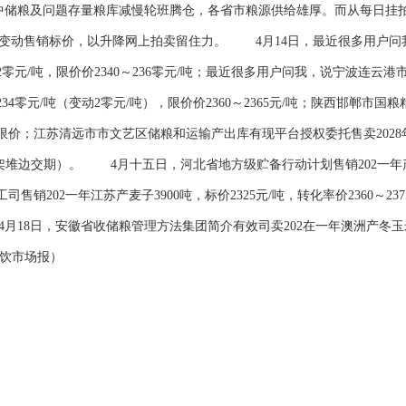
中储粮及问题存量粮库减慢轮班腾仓，各省市粮源供给雄厚。而从每日挂
变动售销标价，以升降网上拍卖留住力。 4月14日，最近很多用户问
低价232零元/吨，限价价2340～236零元/吨；最近很多用户问我，说宁波
低价234零元/吨（变动2零元/吨），限价价2360～2365元/吨；陕西邯郸
基本限价；江苏清远市市文艺区储粮和运输产出库有现平台授权委托售卖2028
库货架堆边交期）。 4月十五日，河北省地方级贮备行动计划售销202一年产麦
司售销202一年江苏产麦子3900吨，标价2325元/吨，转化率价2360
18日，安徽省收储粮管理方法集团简介有效司卖202在一年澳洲产冬玉米28
餐饮市场报）