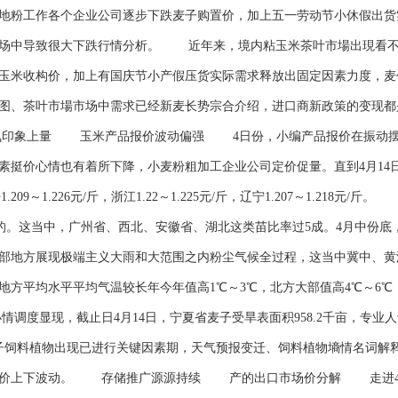
粉工作各个企业公司逐步下跌麦子购置价，加上五一劳动节小休假出货
市场中导致很大下跌行情分析。 近年来，境内粘玉米茶叶市場出現看不
玉米收构价，加上有国庆节小产假压货实际需求释放出固定因素力度，麦
图、茶叶市場市场中需求已经新麦长势宗合介绍，进口商新政策的变现都
印象上量 玉米产品报价波动偏强 4日份，小编产品报价在振动摆
素挺价心情也有着所下降，小麦粉粗加工企业公司定价促量。直到4月14
斤，安平1.209～1.226元/斤，浙江1.22～1.225元/斤，辽宁1.207～1.
好的。这当中，广州省、西北、安徽省、湖北这类苗比率过5成。4月中份
南亚部地方展现极端主义大雨和大范围之内粉尘气候全过程，这当中冀中、
大部地方平均水平平均气温较长年今年值高1℃～3℃，北方大部值高4℃～
调度显现，截止日4月14日，宁夏省麦子受旱表面积958.2千亩，专业
子饲料植物出现已进行关键因素期，天气预报变迁、饲料植物墒情名词解
麦价上下波动。 存储推广源源持续 产的出口市场价分解 走进4