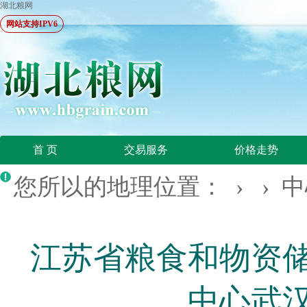
湖北粮网
网站支持IPV6
首 页
交易服务
价格走势
您所以的地理位置： › ›
中
江苏省粮食和物资
中心武