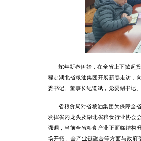
蛇年新春伊始，在全省上下掀起投
程赴湖北省粮油集团开展新春走访，
委书记、董事长纪道斌，党委副书记
省粮食局对省粮油集团为保障全
发挥省内龙头及湖北省粮食行业协会
强调，当前全省粮食产业正面临结构
场开拓、全产业链融合等方面与政府