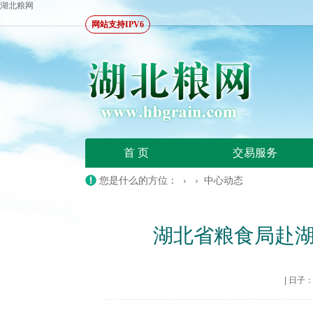
湖北粮网
网站支持IPV6
首 页
交易服务
您是什么的方位： › ›
中心动态
湖北省粮食局赴湖
|
日子：20