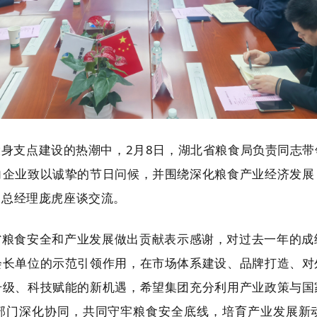
身支点建设的热潮中，2月8日，湖北省粮食局负责同志
向企业致以诚挚的节日问候，并围绕深化粮食产业经济发展
、总经理庞虎座谈交流。
省粮食安全和产业发展做出贡献表示感谢，对过去一年的成
会长单位的示范引领作用，在市场体系建设、品牌打造、对
升级、科技赋能的新机遇，希望集团充分利用产业政策与国
部门深化协同，共同守牢粮食安全底线，培育产业发展新