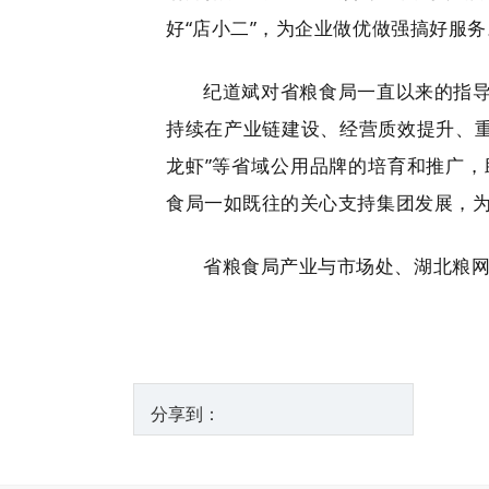
好“店小二”，为企业做优做强搞好服务
纪道斌对省粮食局一直以来的指
持续在产业链建设、经营质效提升、重
龙虾”等省域公用品牌的培育和推广
食局一如既往的关心支持集团发展，
省粮食局产业与市场处、湖北粮
分享到：