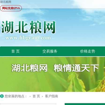
湖北粮网
网站支持IPV6
首 页
交易服务
价格走势
您坐落的地点： ›
首 页
›
客户指南