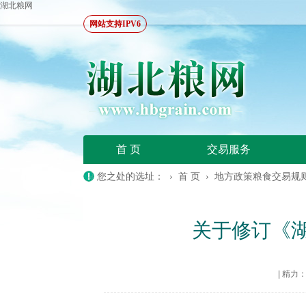
湖北粮网
网站支持IPV6
首 页
交易服务
您之处的选址： ›
首 页
›
地方政策粮食交易规
关于修订《
|
精力：20