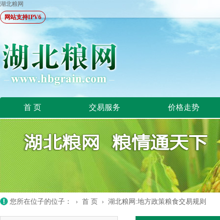
湖北粮网
网站支持IPV6
首 页
交易服务
价格走势
您所在位子的位子： ›
首 页
›
湖北粮网:地方政策粮食交易规则