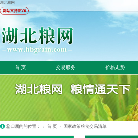
湖北粮网
网站支持IPV6
首 页
交易服务
价格走势
您归属的的位置： ›
首 页
›
国家政策粮食交易清单